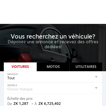
Vous recherchez un véhicule?
Déposez une annonce et recevez des offres
dédiées!
VOITURES
MOTOS
UTILITAIRES
MARQUE
MODÈLE
Échelle des prix
ZK 1,287
-
ZK 6,725,402
De
À