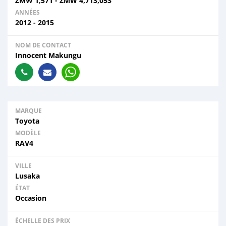
ZMW
1,571
-
ZMW
4,713,053
ANNÉES
2012 - 2015
NOM DE CONTACT
Innocent Makungu
MARQUE
Toyota
MODÈLE
RAV4
VILLE
Lusaka
ÉTAT
Occasion
ÉCHELLE DES PRIX