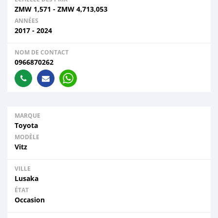
ZMW
1,571
-
ZMW
4,713,053
ANNÉES
2017 - 2024
NOM DE CONTACT
0966870262
MARQUE
Toyota
MODÈLE
Vitz
VILLE
Lusaka
ÉTAT
Occasion