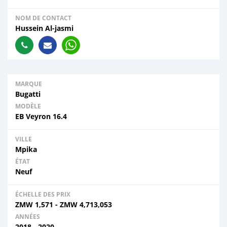
NOM DE CONTACT
Hussein Al-jasmi
MARQUE
Bugatti
MODÈLE
EB Veyron 16.4
VILLE
Mpika
ÉTAT
Neuf
ÉCHELLE DES PRIX
ZMW
1,571
-
ZMW
4,713,053
ANNÉES
2018 - 2020