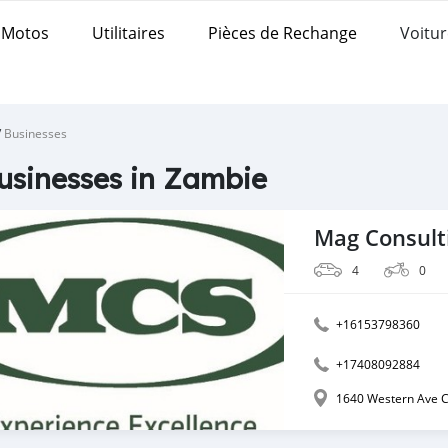
Motos
Utilitaires
Pièces de Rechange
Voitur
/
Businesses
usinesses in Zambie
4
0
+16153798360
+17408092884
1640 Western Ave 