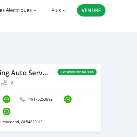
es électriques
Plus
VENDRE
Mag Consulting Auto Services Ltd
Concessionnaires
0
+19175253892
Cumberland, WI 54829 US