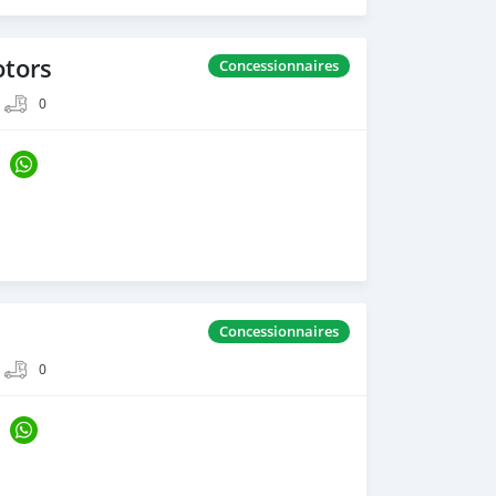
otors
Concessionnaires
0
Concessionnaires
0