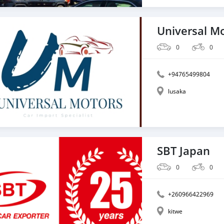
Universal M
0
0
+94765499804
lusaka
SBT Japan
0
0
+260966422969
kitwe