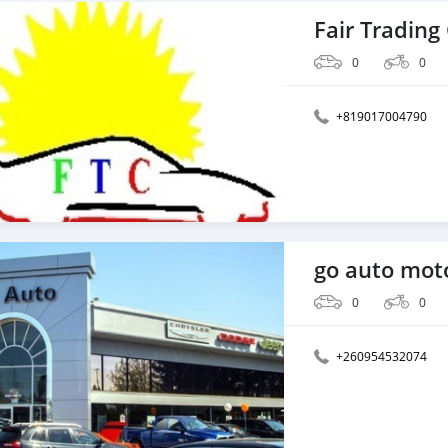
Fair Trading
0
0
+819017004790
go auto mot
0
0
+260954532074