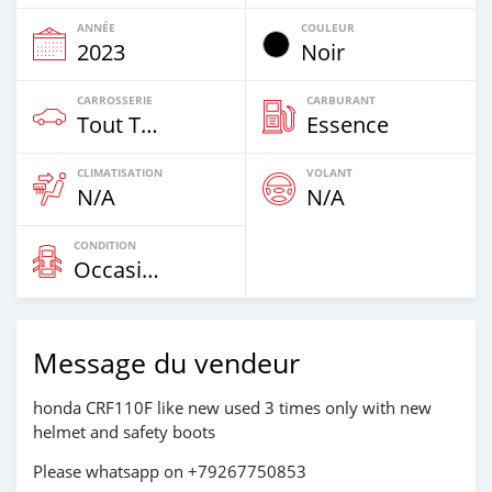
ANNÉE
COULEUR
2023
Noir
CARROSSERIE
CARBURANT
Tout Terrain
Essence
CLIMATISATION
VOLANT
N/A
N/A
CONDITION
Occasion
Message du vendeur
honda CRF110F like new used 3 times only with new
helmet and safety boots
Please whatsapp on +79267750853