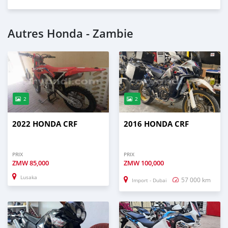
Autres Honda - Zambie
2
2
2022 HONDA CRF
2016 HONDA CRF
PRIX
PRIX
ZMW
85,000
ZMW
100,000
Lusaka
57 000 km
Import - Dubai