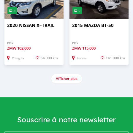
8
9
2020 NISSAN X–TRAIL
2015 MAZDA BT-50
PRIX
PRIX
ZMW
102,000
ZMW
115,000
54 000 km
141 000 km
Chingola
Lusaka
Afficher plus
Souscrire à notre newsletter