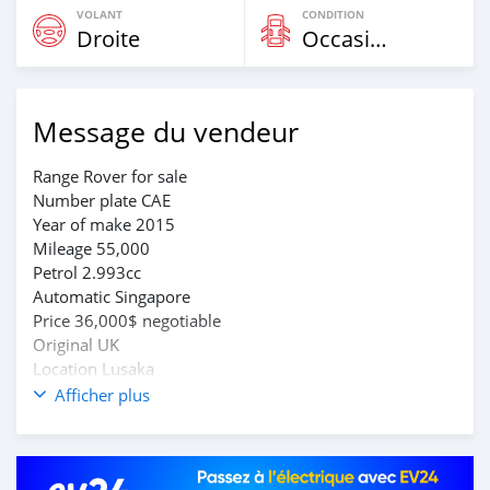
VOLANT
CONDITION
Droite
Occasion
Message du vendeur
Range Rover for sale
Number plate CAE
Year of make 2015
Mileage 55,000
Petrol 2.993cc
Automatic Singapore
Price 36,000$ negotiable
Original UK
Location Lusaka
Call 0973826497
Afficher plus